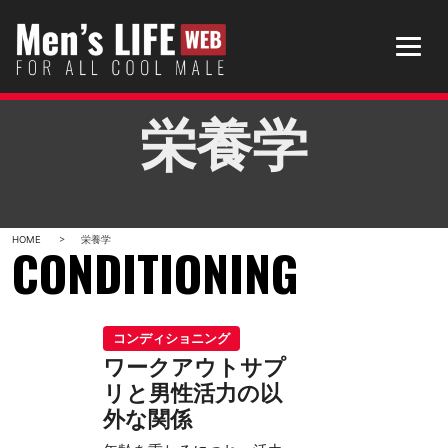
Skip
to
content
栄養学
HOME
栄養学
CONDITIONING
コンディショニング
ワークアウトサプ
リと男性活力の以
外な関係