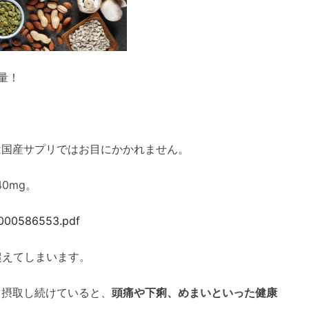
合量！
は国産サプリではお目にかかれません。
0mg。
/000586553.pdf
を超えてしまいます。
て摂取し続けていると、
頭痛や下痢、めまいといった健康