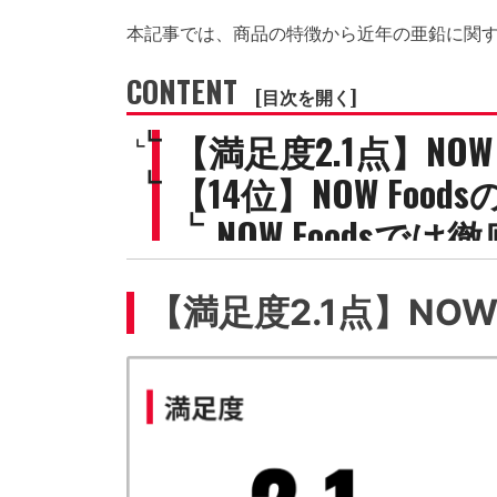
本記事では、商品の特徴から近年の亜鉛に関
CONTENT
[目次を開く]
【満足度2.1点】NOW
【14位】NOW Foo
NOW Foods
配合量もアメリ
【満足度2.1点】NOW
亜鉛は積極的に
開封レビュー
お買い得情報
とにかく亜鉛を多