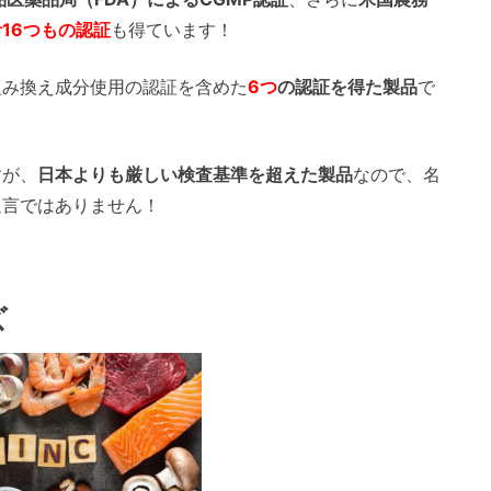
計16つもの認証
も得ています！
組み換え成分使用の認証を含めた
6つ
の認証を得た製品
で
すが、
日本よりも厳しい検査基準を超えた製品
なので、名
過言ではありません！
ズ