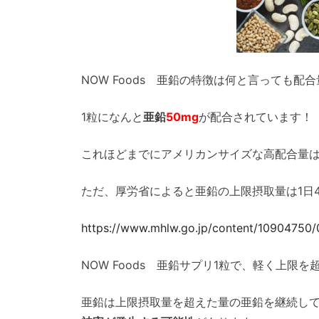
NOW Foods 亜鉛の特徴は何と言っても配
1粒になんと
亜鉛
50mg
が配合されています！
これほどまでにアメリカンサイズな高配合量
ただ、厚労省によると亜鉛の上限摂取量は1日4
https://www.mhlw.go.jp/content/10904750
NOW Foods 亜鉛サプリ1粒で、軽く上限
亜鉛は上限摂取量を超えた量の亜鉛を継続し