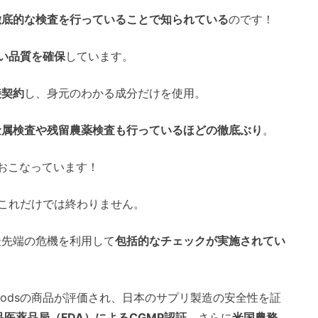
徹底的な検査を行っていることで知られている
のです！
い品質を確保
しています。
接契約
し、身元のわかる成分だけを使用。
金属検査や残留農薬検査も行っているほどの徹底ぶり
。
おこなっています！
りはこれだけでは終わりません。
最先端の危機を利用して
包括的なチェックが実施されてい
oodsの商品が評価され、日本のサプリ製造の安全性を証
品医薬品局（FDA）によるCGMP認証
、さらに
米国農務