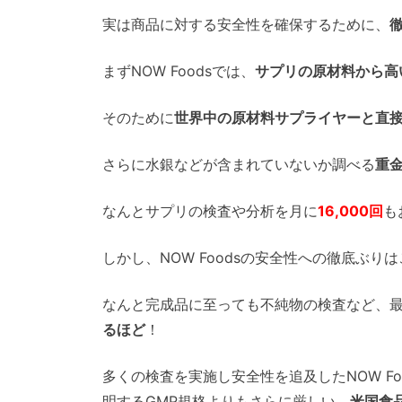
実は商品に対する安全性を確保するために、
まずNOW Foodsでは、
サプリの原材料から高
そのために
世界中の原材料サプライヤーと直
さらに水銀などが含まれていないか調べる
重
なんとサプリの検査や分析を月に
16,000回
も
しかし、NOW Foodsの安全性への徹底ぶ
なんと完成品に至っても不純物の検査など、
るほど
！
多くの検査を実施し安全性を追及したNOW F
明するGMP規格よりもさらに厳しい、
米国食