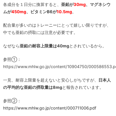
各成分を１日分に換算すると、
亜鉛が
30mg
、マグネシウ
ムが
450mg
、ビタミンB6が
10.5mg
。
配合量が多いのはトレーニーにとって嬉しい限りですが、
中でも亜鉛の摂取には注意が必要です。
なぜなら
亜鉛の耐容上限量は40mg
とされているから。
参照①：
https://www.mhlw.go.jp/content/10904750/000586553.p
一見、耐容上限量を超えないと安心しがちですが、
日本人
の平均的な亜鉛の摂取量は8mg
と報告されています。
参照②：
https://www.mhlw.go.jp/content/000711006.pdf